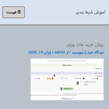
رش
ه
آموزش شرط بندی
☰
فهرست
حتوا
روش خرید هات ووچر
دیدگاه‌ خود را بنویسید
/ از
admin
/
ژوئن 19, 2026