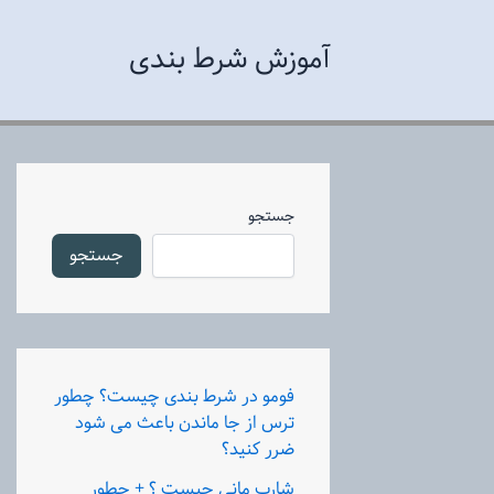
رش
ه
آموزش شرط بندی
حتوا
جستجو
جستجو
فومو در شرط بندی چیست؟ چطور
ترس از جا ماندن باعث می شود
ضرر کنید؟
شارپ مانی چیست ؟ + چطور