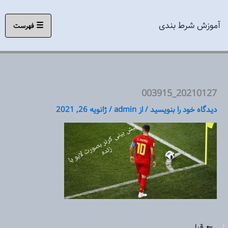
رش
ه
آموزش شرط بندی
☰
فهرست
حتوا
20210127_003915
دیدگاه‌ خود را بنویسید
/ از
admin
/
ژانویه 26, 2021
قبلی