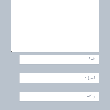
نام*
ایمیل*
وبگاه