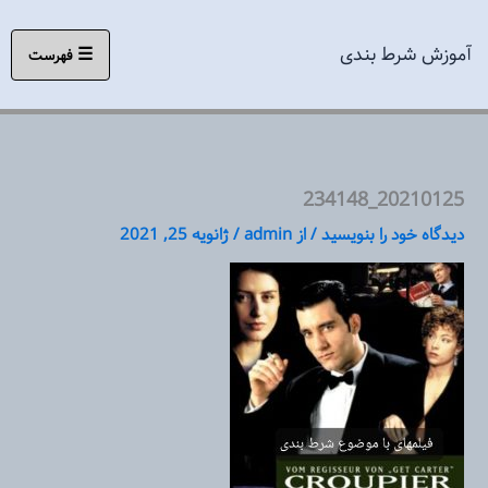
رش
ه
آموزش شرط بندی
☰
فهرست
حتوا
20210125_234148
دیدگاه‌ خود را بنویسید
/ از
admin
/
ژانویه 25, 2021