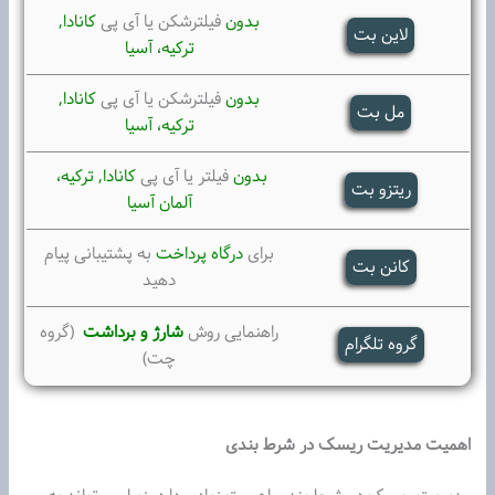
بدون
فیلترشکن یا آی پی
کانادا,
لاین بت
ترکیه،
آسیا
بدون
فیلترشکن یا آی پی
کانادا,
مل بت
ترکیه،
آسیا
بدون
فیلتر یا آی پی
کانادا, ترکیه،
ریتزو بت
آلمان آسیا
برای
درگاه پرداخت
به پشتیبانی پیام
کانن بت
دهید
راهنمایی روش
شارژ و برداشت
(گروه
گروه تلگرام
چت)
اهمیت مدیریت ریسک در شرط بندی