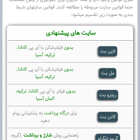
حتما قوانین سایت مربوطه را مطالعه کنند. قوانین سایتهای شرط
بندی به صورت زیر تقسیم میشود:
سایت های پیشنهادی
بدون
فیلترشکن یا آی پی
کانادا,
لاین بت
ترکیه،
آسیا
بدون
فیلترشکن یا آی پی
کانادا,
مل بت
ترکیه،
آسیا
بدون
فیلتر یا آی پی
کانادا, ترکیه،
ریتزو بت
آلمان آسیا
برای
درگاه پرداخت
به پشتیبانی پیام
کانن بت
دهید
راهنمایی روش
شارژ و برداشت
(گروه
گروه تلگرام