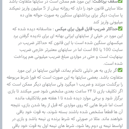
سقف برداشت
: این مورد هم ممکن است در سایتها متفاوت باشد
مثلا سایتی قانون خود را دارد که روزانه بیش از 5 میلیون واریز نمیکند
یا سایت دیگر برای برداشتهای سنگین به صورت حواله های ده
میلیونی واریز کند
حداکثر ضریب قابل قبول برای میکس
: متاسفانه دیده شده که
این مورد در خیلی از سایتهای ایرانی بهانه ای برای نادیده گرفتن برد
میکسهای سنگین شده است با این قانون که حداکثر ضریب در
سایت 100 یا 80 است اما در سایتهای معتبرتر خارجی ضریب
بینهایت است و حتی در مواردی مبلغ ضریب میلیونی هم پرداخت
شده است.
اگر بازی به هر دلیلی ناتمام بماند، قوانین سایتها در این مورد
متفاوت باشد. بعضی سایتها به این صورت است که فورا شرط مربوطه
را برگشت میزنند و ضریب ۱ میگیرد ولی سایتهای دیگر ممکن است که
اگر تکلیف بازی تا ۲۴ ساعت بعدی مشخص شود صبر میکنند تا بازی
برگزار شود و برخی موارد دیده شده تا ۱ هفته هم بلاتکلیف مانده
است اما شرط‌ هایی‌ که روی مواردی که قبل از رها شدن بازی، نتیجه
آن ها قطعاً مشخص شده باشند بسته شوند، به قوت خود باقی‌
خواهند ماند. مثلا در صورتی‌ که شرط برنده ی نیمه باشد و بازی در
اواسط نیمه ی دوم رها شود، شرط‌ های نیمه اول به قوت خود باقی‌