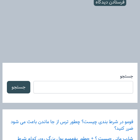
جستجو
جستجو
فومو در شرط بندی چیست؟ چطور ترس از جا ماندن باعث می شود
ضرر کنید؟
شارپ مانی چیست ؟ + چطور بفهمیم پول بزرگ روی کدام شرط