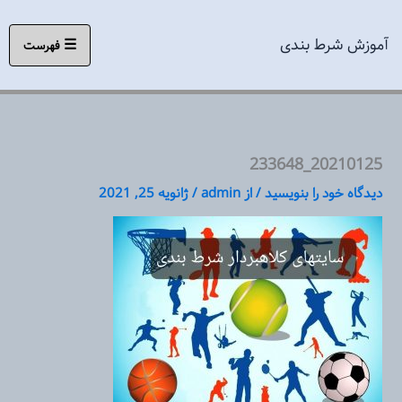
رش
ه
آموزش شرط بندی
☰
فهرست
حتوا
20210125_233648
دیدگاه‌ خود را بنویسید
/ از
admin
/
ژانویه 25, 2021