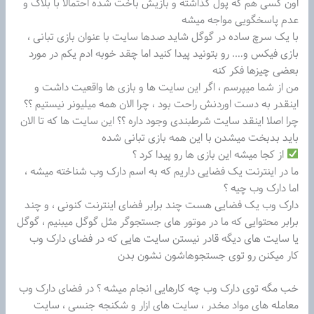
اون کسی هم که پول گذاشته و بازیش باخت شده احتمالا با بلاک و
عدم پاسخگویی مواجه میشه
با یک سرچ ساده در گوگل شاید صدها سایت با عنوان بازی تبانی ،
بازی فیکس و…. رو بتونید پیدا کنید اما چقد خوبه ادم یکم در مورد
بعضی چیزها فکر کنه
من از شما میپرسم ، اگر این سایت ها و بازی ها واقعیت داشت و
اینقدر به دست اوردنش راحت بود ، چرا الان همه میلیونر نیستیم ؟؟
چرا اصلا اینقد سایت شرطبندی وجود داره ؟؟ این سایت ها که تا الان
باید بدبخت میشدن با این همه بازی تبانی شده
از کجا میشه این بازی ها رو پیدا کرد ؟
ما در اینترنت یک فضایی داریم که به اسم دارک وب شناخته میشه ،
اما دارک وب چیه ؟
دارک وب یک فضایی هست چند برابر فضای اینترنت کنونی ، و چند
برابر محتوایی که ما در موتور های جستجوگر مثل گوگل میبنیم ، گوگل
یا سایت های دیگه قادر نیستن سایت هایی که در فضای دارک وب
کار میکنن رو توی جستجوهاشون نشون بدن
خب مگه توی دارک وب چه کارهایی انجام میشه ؟ در فضای دارک وب
معامله های مواد مخدر ، سایت های ازار و شکنجه جنسی ، سایت