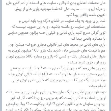
های معملات اعضای بدن قاچاقی ، سایت های استخدام ادم کش های
و حرفه ای و…….. سایت های که شما میتونید بازی های از پیش
تعیین شده واقعی پیدا کنید
شما برای ورود به یک سایت در فضای دارک وب باید ادرس و
مشخصات اون سایت رو داشته باشید ، و به این صورت نیست که
توی گوگل سرچ کنید بازی تبانی و خیلی راحت براتون همچین سایتی
با عملکرد واقعی پیدا کنه
بازی های تبانی در محیط های غیر قانونی مجازی فروخته میشن اون
هم با قیمت های خییییلی بالا ، شاید یک بازی 100 میلیون تومان به
عنوان مثال قیمتش باشه و کسی که بازی رو میخره 500 میلیون تومان
روی اون بازی شرط میبنده
و بازی هایی هم که میدن از لیگ های دسته 2 یا 3 یا رده های سنی
پایین هستن ، به عنوان مثال لیگ دسته 3 ایتالیا که تبانی توش بیداد
میکنه و یا لیگ زیر 17 سال های برزیل که خیلی عادی توش تبانی
انجام میشه
دوستان عزیزم تبانی در لیگ های معتبر ، بازی های ملی و یا مسابقات
اروپایی اضلا به شکلی نیست که به بیرون درز پیدا کنه ، اگر اینطور
بود پس سازمان های نظارتی کجان ؟؟ فیفا چیکارست ؟؟ یوفا وظیفش
چیه ؟ اصلا خود سایت های شرطبندی چیکار میکنن ؟ فکر کردین اجازه