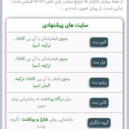
از همه بیشتر تلگرام که تبلیغ میکنن بازی های 100% فیکس شده ،
تبانی شده ، از پیش تعیین شده و…..
سایت های پیشنهادی
بدون
فیلترشکن یا آی پی
کانادا,
لاین بت
ترکیه،
آسیا
بدون
فیلترشکن یا آی پی
کانادا,
مل بت
ترکیه،
آسیا
بدون
فیلتر یا آی پی
کانادا, ترکیه،
ریتزو بت
آلمان آسیا
برای
درگاه پرداخت
به پشتیبانی پیام
کانن بت
دهید
راهنمایی روش
شارژ و برداشت
(گروه
گروه تلگرام
چت)