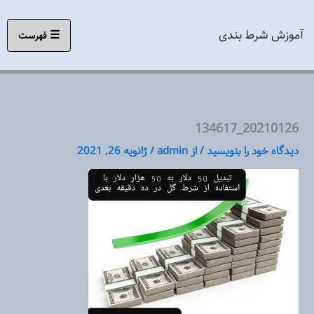
رش
ه
آموزش شرط بندی
☰
فهرست
حتوا
20210126_134617
دیدگاه‌ خود را بنویسید
/ از
admin
/
ژانویه 26, 2021