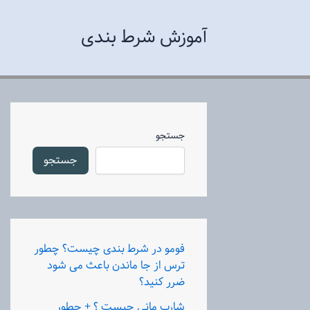
رش
ه
آموزش شرط بندی
حتوا
جستجو
جستجو
فومو در شرط بندی چیست؟ چطور
ترس از جا ماندن باعث می شود
ضرر کنید؟
شارپ مانی چیست ؟ + چطور