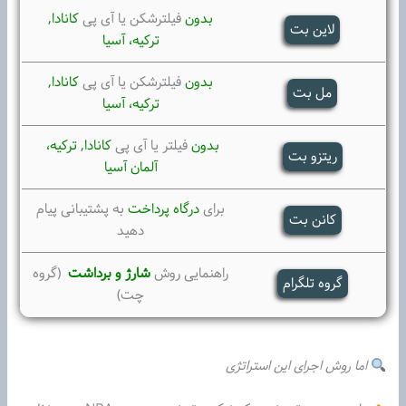
بدون
فیلترشکن یا آی پی
کانادا,
لاین بت
ترکیه،
آسیا
بدون
فیلترشکن یا آی پی
کانادا,
مل بت
ترکیه،
آسیا
بدون
فیلتر یا آی پی
کانادا, ترکیه،
ریتزو بت
آلمان آسیا
برای
درگاه پرداخت
به پشتیبانی پیام
کانن بت
دهید
راهنمایی روش
شارژ و برداشت
(گروه
گروه تلگرام
چت)
اما روش اجرای این استراتژی